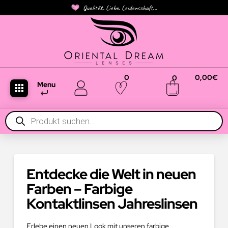
Qualität. Liebe. Leidenschaft...
0
0,00
€
0
Menu
Products
search
Entdecke die Welt in neuen
Farben – Farbige
Kontaktlinsen Jahreslinsen
Erlebe einen neuen Look mit unseren farbige