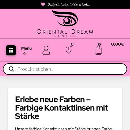
Qualität. Liebe. Leidenschaft...
0
0,00
€
0
Menu
Products
search
Erlebe neue Farben –
Farbige Kontaktlinsen mit
Stärke
Unsere farbige Kontaktlinsen mit Stärke bringen Farbe