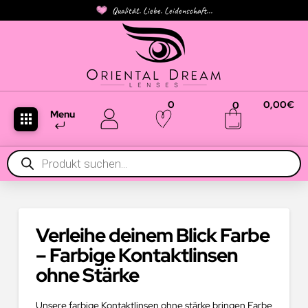
Qualität. Liebe. Leidenschaft...
0
0,00
€
0
Menu
Products
search
Verleihe deinem Blick Farbe
– Farbige Kontaktlinsen
ohne Stärke
Unsere farbige Kontaktlinsen ohne stärke bringen Farbe