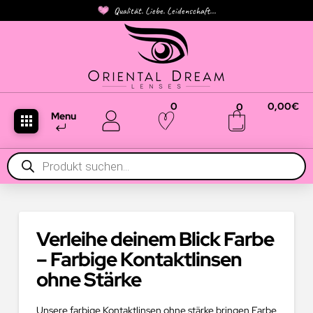
Qualität. Liebe. Leidenschaft...
0
0,00
€
0
Menu
Products
search
Verleihe deinem Blick Farbe
– Farbige Kontaktlinsen
ohne Stärke
Unsere farbige Kontaktlinsen ohne stärke bringen Farbe