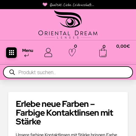
Qualität. Liebe. Leidenschaft...
0
0,00
€
0
Menu
Products
search
Erlebe neue Farben –
Farbige Kontaktlinsen mit
Stärke
Unsere farbige Kontaktlinsen mit Stärke bringen Farbe