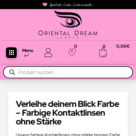
Qualität. Liebe. Leidenschaft...
0
0,00
€
0
Menu
Products
search
Verleihe deinem Blick Farbe
– Farbige Kontaktlinsen
ohne Stärke
Unsere farbige Kontaktlinsen ohne stärke bringen Farbe