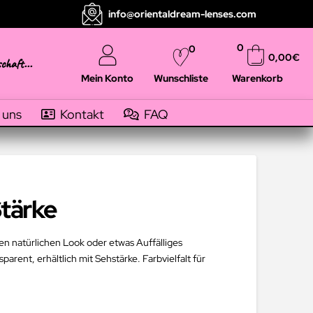
info@orientaldream-lenses.com
0
0
0,00
€
schaft...
Mein Konto
Warenkorb
Wunschliste
 uns
Kontakt
FAQ
Stärke
en natürlichen Look oder etwas Auffälliges
arent, erhältlich mit Sehstärke. Farbvielfalt für