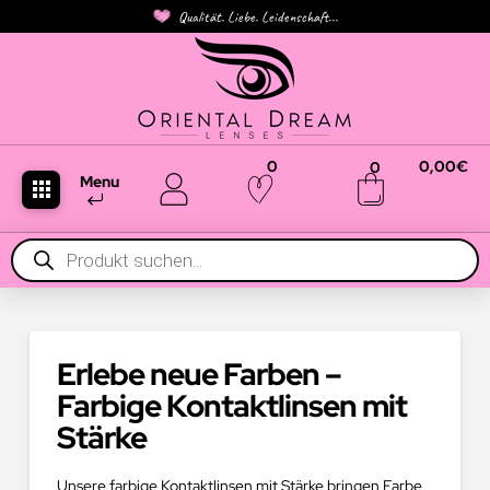
Qualität. Liebe. Leidenschaft...
0
0,00
€
0
Menu
Products
search
Erlebe neue Farben –
Farbige Kontaktlinsen mit
Stärke
Unsere farbige Kontaktlinsen mit Stärke bringen Farbe