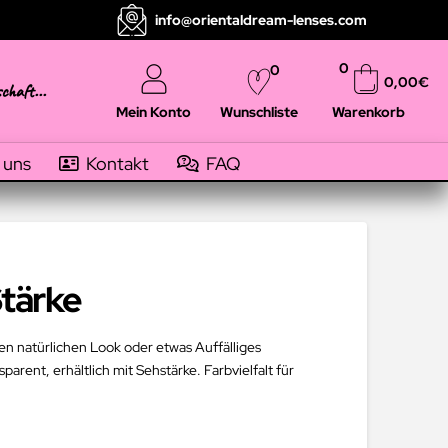
info@orientaldream-lenses.com
0
0
0,00
€
schaft...
Mein Konto
Warenkorb
Wunschliste
 uns
Kontakt
FAQ
Stärke
en natürlichen Look oder etwas Auffälliges
arent, erhältlich mit Sehstärke. Farbvielfalt für