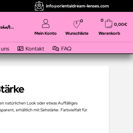
info@orientaldream-lenses.com
0
0
0,00
€
schaft...
Mein Konto
Warenkorb
Wunschliste
 uns
Kontakt
FAQ
Stärke
en natürlichen Look oder etwas Auffälliges
arent, erhältlich mit Sehstärke. Farbvielfalt für