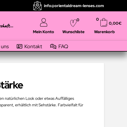
info@orientaldream-lenses.com
0
0
0,00
€
schaft...
Mein Konto
Warenkorb
Wunschliste
 uns
Kontakt
FAQ
Stärke
en natürlichen Look oder etwas Auffälliges
arent, erhältlich mit Sehstärke. Farbvielfalt für