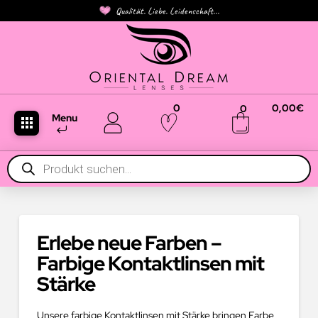
Qualität. Liebe. Leidenschaft...
0
0,00
€
0
Menu
Products
search
Erlebe neue Farben –
Farbige Kontaktlinsen mit
Stärke
Unsere farbige Kontaktlinsen mit Stärke bringen Farbe