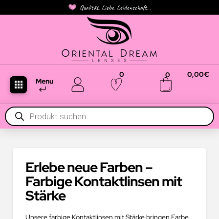
Qualität. Liebe. Leidenschaft...
0
0,00
€
0
Menu
Products
search
Erlebe neue Farben –
Farbige Kontaktlinsen mit
Stärke
Unsere farbige Kontaktlinsen mit Stärke bringen Farbe