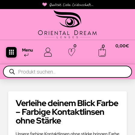
Qualität. Liebe. Leidenschaft...
0
0,00
€
0
Menu
Products
search
Verleihe deinem Blick Farbe
– Farbige Kontaktlinsen
ohne Stärke
Unsere farbige Kontaktlinsen ohne stärke bringen Farbe