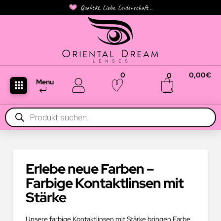
Qualität. Liebe. Leidenschaft...
0
0,00
€
0
Menu
Products
search
Erlebe neue Farben –
Farbige Kontaktlinsen mit
Stärke
Unsere farbige Kontaktlinsen mit Stärke bringen Farbe