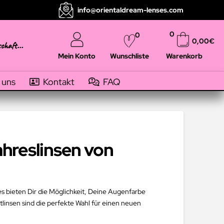
info@orientaldream-lenses.com
0
0
0,00
€
schaft...
Mein Konto
Warenkorb
Wunschliste
 uns
Kontakt
FAQ
hreslinsen von
es bieten Dir die Möglichkeit, Deine Augenfarbe
linsen sind die perfekte Wahl für einen neuen