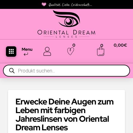
Qualität. Liebe. Leidenschaft...
0
0,00
€
0
Menu
Products
search
Erwecke Deine Augen zum
Leben mit farbigen
Jahreslinsen von Oriental
Dream Lenses