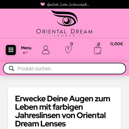
Qualität. Liebe. Leidenschaft...
0
0,00
€
0
Menu
Products
search
Erwecke Deine Augen zum
Leben mit farbigen
Jahreslinsen von Oriental
Dream Lenses