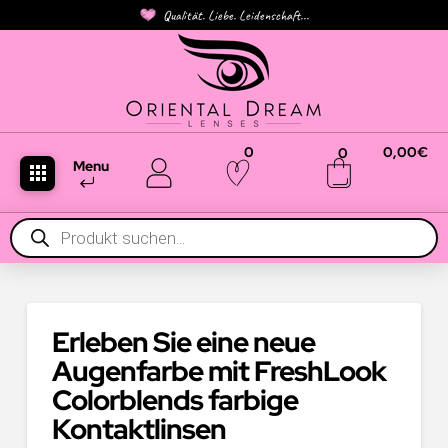
Qualität. Liebe. Leidenschaft...
0
0,00
€
0
Menu
Products
search
Erleben Sie eine neue
Augenfarbe mit FreshLook
Colorblends farbige
Kontaktlinsen