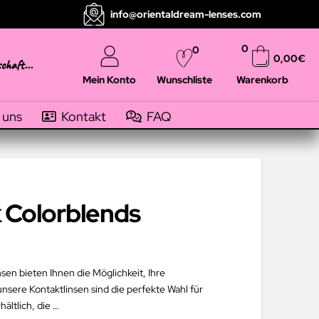
info@orientaldream-lenses.com
0
0
0,00
€
schaft...
Mein Konto
Warenkorb
Wunschliste
 uns
Kontakt
FAQ
 Colorblends
nsen bieten Ihnen die Möglichkeit, Ihre
nsere Kontaktlinsen sind die perfekte Wahl für
ältlich, die …