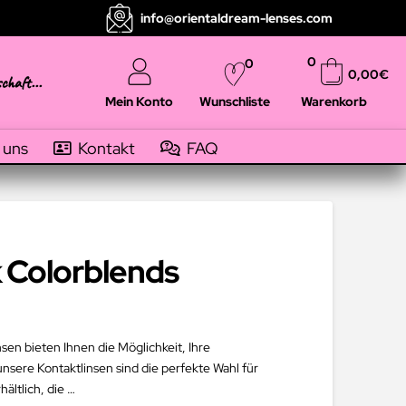
info@orientaldream-lenses.com
0
0
0,00
€
schaft...
Mein Konto
Warenkorb
Wunschliste
 uns
Kontakt
FAQ
 Colorblends
nsen bieten Ihnen die Möglichkeit, Ihre
nsere Kontaktlinsen sind die perfekte Wahl für
ältlich, die …