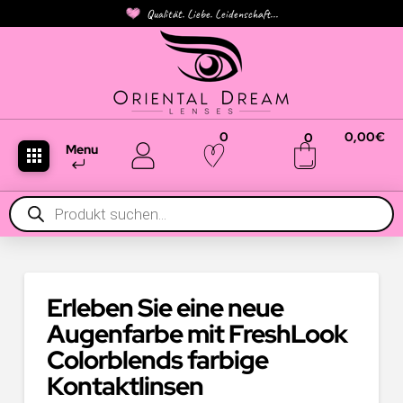
Qualität. Liebe. Leidenschaft...
0
0,00
€
0
Menu
Products
search
Erleben Sie eine neue
Augenfarbe mit FreshLook
Colorblends farbige
Kontaktlinsen