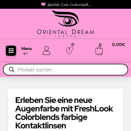
Qualität. Liebe. Leidenschaft...
0
0,00
€
0
Menu
Products
search
Erleben Sie eine neue
Augenfarbe mit FreshLook
Colorblends farbige
Kontaktlinsen