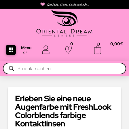
Qualität. Liebe. Leidenschaft...
0
0,00
€
0
Menu
Products
search
Erleben Sie eine neue
Augenfarbe mit FreshLook
Colorblends farbige
Kontaktlinsen