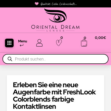
Qualität. Liebe. Leidenschaft...
0
0,00
€
0
Menu
Products
search
Erleben Sie eine neue
Augenfarbe mit FreshLook
Colorblends farbige
Kontaktlinsen