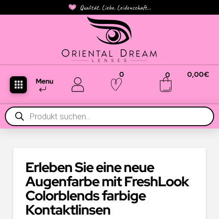
Qualität. Liebe. Leidenschaft...
0
0,00
€
0
Menu
Products
search
Erleben Sie eine neue
Augenfarbe mit FreshLook
Colorblends farbige
Kontaktlinsen