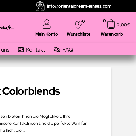
info@orientaldream-lenses.com
0
0
0,00
€
schaft...
Mein Konto
Warenkorb
Wunschliste
 uns
Kontakt
FAQ
 Colorblends
nsen bieten Ihnen die Möglichkeit, Ihre
nsere Kontaktlinsen sind die perfekte Wahl für
ältlich, die …