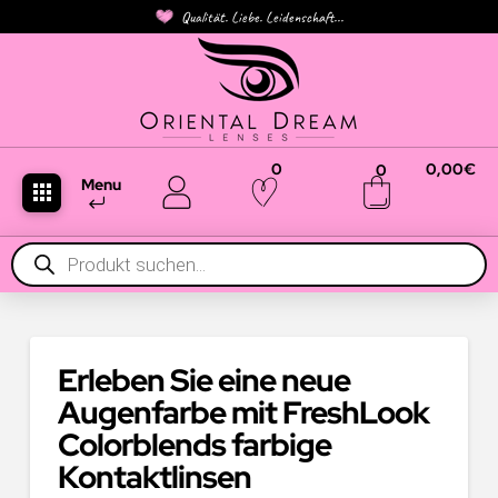
Qualität. Liebe. Leidenschaft...
0
0,00
€
0
Menu
Products
search
Erleben Sie eine neue
Augenfarbe mit FreshLook
Colorblends farbige
Kontaktlinsen