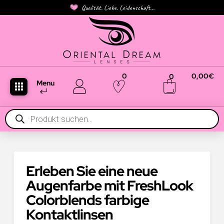
Qualität. Liebe. Leidenschaft...
0
0,00
€
0
Menu
Products
search
Erleben Sie eine neue
Augenfarbe mit FreshLook
Colorblends farbige
Kontaktlinsen