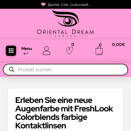
Qualität. Liebe. Leidenschaft...
0
0,00
€
0
Menu
Products
search
Erleben Sie eine neue
Augenfarbe mit FreshLook
Colorblends farbige
Kontaktlinsen