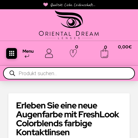
Qualität. Liebe. Leidenschaft...
0
0,00
€
0
Menu
Products
search
Erleben Sie eine neue
Augenfarbe mit FreshLook
Colorblends farbige
Kontaktlinsen