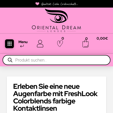
Qualität. Liebe. Leidenschaft...
0
0,00
€
0
Menu
Products
search
Erleben Sie eine neue
Augenfarbe mit FreshLook
Colorblends farbige
Kontaktlinsen