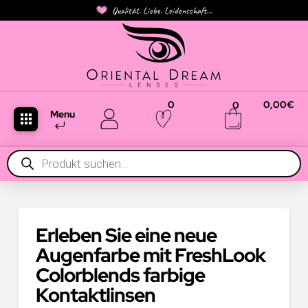
Qualität. Liebe. Leidenschaft...
0
0,00
€
0
Menu
Products
search
Erleben Sie eine neue
Augenfarbe mit FreshLook
Colorblends farbige
Kontaktlinsen