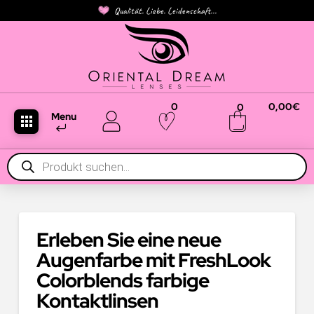
Qualität. Liebe. Leidenschaft...
0
0,00
€
0
Menu
Products
search
Erleben Sie eine neue
Augenfarbe mit FreshLook
Colorblends farbige
Kontaktlinsen