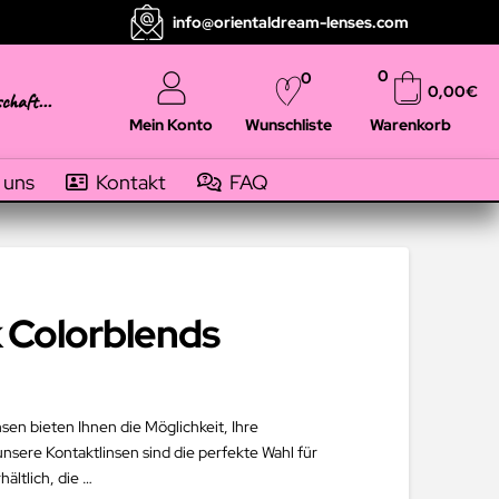
info@orientaldream-lenses.com
0
0
0,00
€
schaft...
Mein Konto
Warenkorb
Wunschliste
 uns
Kontakt
FAQ
 Colorblends
nsen bieten Ihnen die Möglichkeit, Ihre
nsere Kontaktlinsen sind die perfekte Wahl für
ältlich, die …