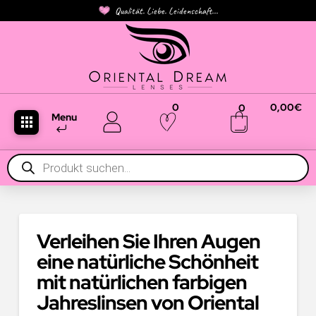
Qualität. Liebe. Leidenschaft...
0
0,00
€
0
Menu
Products
search
Verleihen Sie Ihren Augen
eine natürliche Schönheit
mit natürlichen farbigen
Jahreslinsen von Oriental