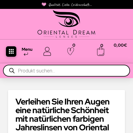
Qualität. Liebe. Leidenschaft...
0
0,00
€
0
Menu
Products
search
Verleihen Sie Ihren Augen
eine natürliche Schönheit
mit natürlichen farbigen
Jahreslinsen von Oriental