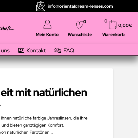
info@orientaldream-lenses.com
0
0
0,00
€
schaft...
Mein Konto
Warenkorb
Wunschliste
 uns
Kontakt
FAQ
eit mit natürlichen
s
hnen natürliche farbige Jahreslinsen, die Ihre
h und bieten ganztägigen Komfort.
 von natürlichen Farbtönen …