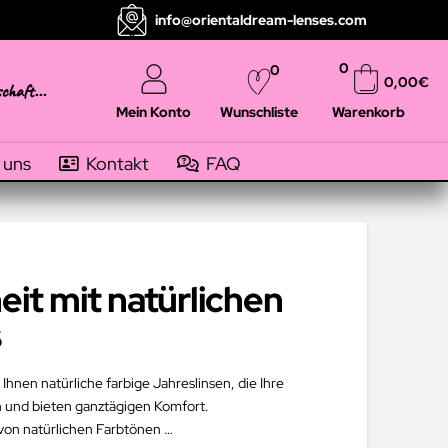
info@orientaldream-lenses.com
0
0
0,00
€
schaft...
Mein Konto
Warenkorb
Wunschliste
 uns
Kontakt
FAQ
eit mit natürlichen
s
hnen natürliche farbige Jahreslinsen, die Ihre
h und bieten ganztägigen Komfort.
 von natürlichen Farbtönen …