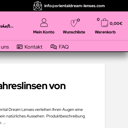
info@orientaldream-lenses.com
0
0
0,00
€
schaft...
Mein Konto
Warenkorb
Wunschliste
 uns
Kontakt
FAQ
ahreslinsen von
riental Dream Lenses verleihen Ihren Augen eine
d ein natürliches Aussehen. Produktbeschreibung
n. …