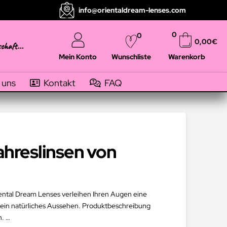
info@orientaldream-lenses.com
0
0
0,00
€
schaft...
Mein Konto
Warenkorb
Wunschliste
 uns
Kontakt
FAQ
ahreslinsen von
riental Dream Lenses verleihen Ihren Augen eine
d ein natürliches Aussehen. Produktbeschreibung
n. …