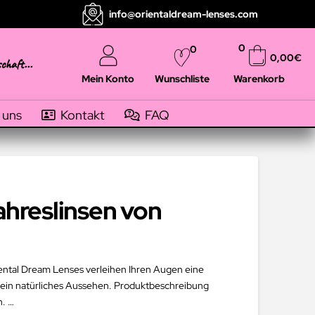
info@orientaldream-lenses.com
0
0
0,00
€
schaft...
Mein Konto
Warenkorb
Wunschliste
 uns
Kontakt
FAQ
ahreslinsen von
riental Dream Lenses verleihen Ihren Augen eine
d ein natürliches Aussehen. Produktbeschreibung
n. …