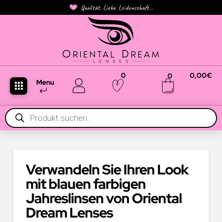
Qualität. Liebe. Leidenschaft...
0
0,00
€
0
Menu
Products
search
Verwandeln Sie Ihren Look
mit blauen farbigen
Jahreslinsen von Oriental
Dream Lenses