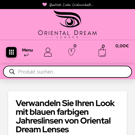
Qualität. Liebe. Leidenschaft...
0
0,00
€
0
Menu
Products
search
Verwandeln Sie Ihren Look
mit blauen farbigen
Jahreslinsen von Oriental
Dream Lenses