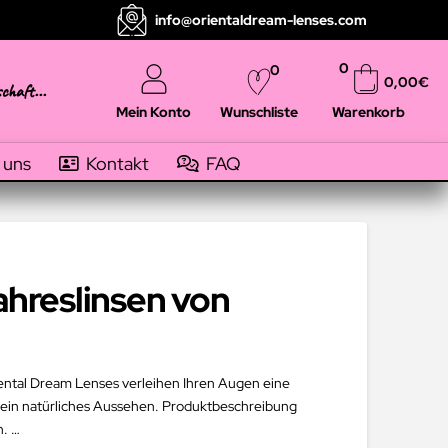
info@orientaldream-lenses.com
0
0
0,00
€
schaft...
Mein Konto
Warenkorb
Wunschliste
 uns
Kontakt
FAQ
ahreslinsen von
riental Dream Lenses verleihen Ihren Augen eine
d ein natürliches Aussehen. Produktbeschreibung
n. …