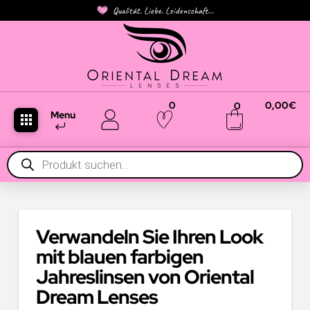
Qualität. Liebe. Leidenschaft...
0
0,00
€
0
Menu
Products
search
Verwandeln Sie Ihren Look
mit blauen farbigen
Jahreslinsen von Oriental
Dream Lenses