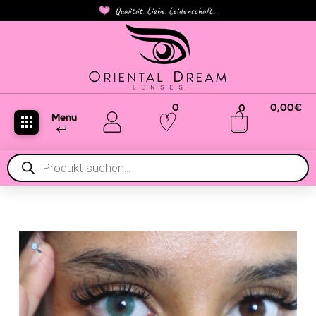
Qualität. Liebe. Leidenschaft...
0
0,00
€
0
Menu
Products
search