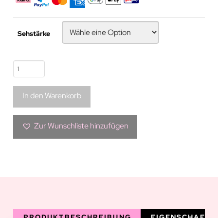
Sehstärke
Blaue
Kontaktlinse
|
In den Warenkorb
Kalisi
Cataleya
Kollektion
Zur Wunschliste hinzufügen
Menge
PRODUKTBESCHREIBUNG
EIGENSCHAFTE