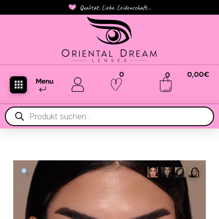
Qualität. Liebe. Leidenschaft...
0
0,00
€
0
Menu
Products
search