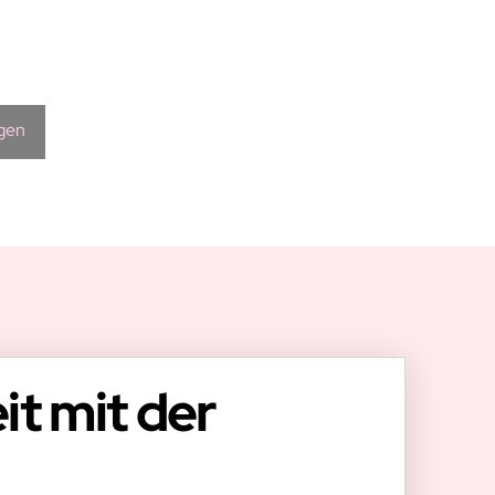
ügen
it mit der