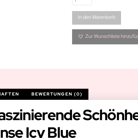
Kontaktlinse
|
In den Warenkorb
Icy
Blue
Menge
Zur Wunschliste hinzuf
HAFTEN
BEWERTUNGEN (0)
faszinierende Schönhe
nse Icy Blue