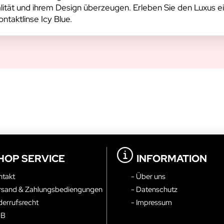
ualität und ihrem Design überzeugen. Erleben Sie den Luxus e
taktlinse Icy Blue.
HOP SERVICE
INFORMATION
ntakt
- Über uns
rsand & Zahlungsbediengungen
- Datenschutz
derrufsrecht
- Impressum
GB