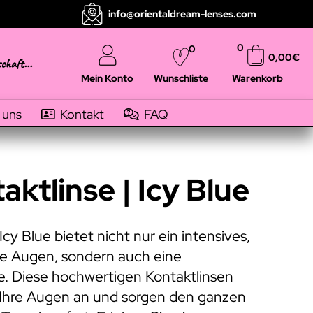
info@orientaldream-lenses.com
0
0
0,00
€
schaft...
Mein Konto
Warenkorb
Wunschliste
 uns
Kontakt
FAQ
aktlinse | Icy Blue
Icy Blue bietet nicht nur ein intensives,
hre Augen, sondern auch eine
e. Diese hochwertigen Kontaktlinsen
n Ihre Augen an und sorgen den ganzen