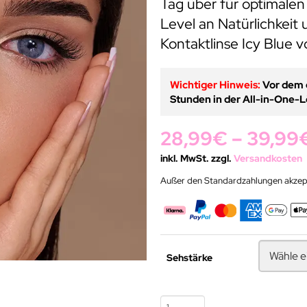
Tag über für optimalen
Level an Natürlichkeit
Kontaktlinse Icy Blue 
Wichtiger Hinweis:
Vor dem e
Stunden in der All-in-One-L
28,99
€
–
39,99
inkl. MwSt. zzgl.
Versandkosten
Außer den Standardzahlungen akzept
Sehstärke
Blaue