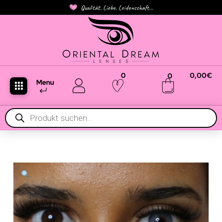
Qualität. Liebe. Leidenschaft...
0
0,00
€
0
Menu
Products
search